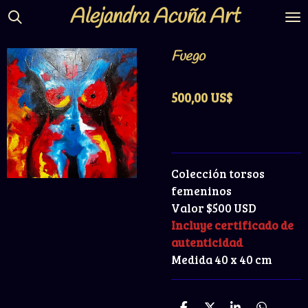
Alejandra Acuña Ar
t
Ir
al
contenido
Fuego
principal
500,00 US$
Colección torsos
femeninos
Valor $500 USD
Incluye certificado de
autenticidad
Medida 40 x 40 cm